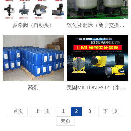
多路阀（自动头）
软化及混床（离子交换）系统
药剂
美国MILTON ROY（米顿罗）加药（计量）泵
首页
上一页
1
2
3
下一页
末页